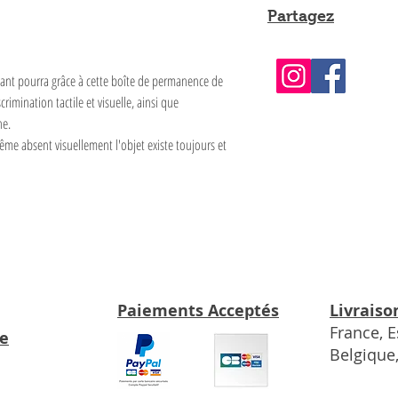
Partagez
fant pourra grâce à cette boîte de permanence de
crimination tactile et visuelle, ainsi que
ne.
me absent visuellement l'objet existe toujours et
Paiements Acceptés
Livraiso
France, 
te
Belgique,