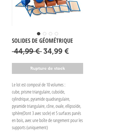
SOLIDES DE GÉOMÉTRIQUE
Prix
Prix
 44,99 € 
34,99 €
original
promotionnel
Rupture de stock
Le lot est composé de 10 volumes :
cube, prisme triangulaire, cuboïde,
cylindrique, pyramide quadrangulaire,
pyramide triangulaire, cône, ovale, ellipsoïde,
sphère(Dont 3 avec socle) et 5 surfaces panés
en bois, avec une boîte de rangement pour les
supports (uniquement)