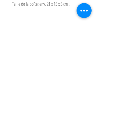
Taille de la boîte: env. 21 x 15 x 5 cm .
Paiement
Partagez
Expéditions et Retours
Conditions Générale de Vente
Contacts Mimi Montessori
Livraison par Transporteur:
France, Espagne, Luxembourg, Belgique,
Italie, Pays Bas, Portugal