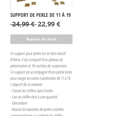
SUPPORT DE PERLE DE 11 À 19
Prix
Prix
 24,99 € 
22,99 €
original
promotionnel
Rupture de stock
Ce support pour perles est en bois massif
d'Hetre, il est composé d'un plateau de
présentation et 18 crochets de suspension.
Ce support est accompagné d’une petite boite
pour ranger les cartes numérotées de 11 à 19.
L’objectif de ce matériel :
- Classer les chiffres dans l’ordre
- Lier un chiffre écrit à une quantité
- Dénombrer
- Associe les barrettes de perles colorées
correspondantes au symbole du chiffre.