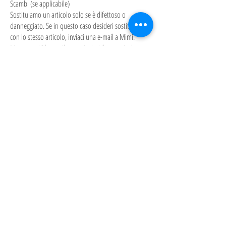
Scambi (se applicabile)
Sostituiamo un articolo solo se è difettoso o
danneggiato. Se in questo caso desideri sostituirlo
con lo stesso articolo, inviaci una e-mail a Mimi.
Montessori@hotmail.com
e inviaci il tuo articolo a:
Mimi-Montessori all'attenzione della signora Forest
Myriam, 13 rue du Préfet Chaleil Aulnay-sous-Bois
_cc781905-5cde-3194- bb3b- 136bad5cf58d_93600,
Francia.
Sarai responsabile del pagamento delle tue spese di
spedizione per restituire il tuo articolo. Le spese di
spedizione non sono rimborsabili. Se ricevi un
rimborso, le spese di spedizione per la restituzione
verranno detratte da esso.
A seconda di dove vivi, il tempo necessario per ricevere
il prodotto scambiato può variare.