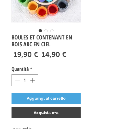
BOULES ET CONTENANT EN
BOIS ARC EN CIEL
Prezzo
Prezzo
 19,90 € 
14,90 €
regolare
scontato
Quantità
*
Aggiungi al carrello
Acquista ora
Le cup and ball