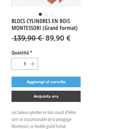
BLOCS CYLINDRES EN BOIS
MONTESSORI (Grand Format)
Prezzo
Prezzo
 139,90 € 
89,90 €
regolare
scontato
Quantità
*
Aggiungi al carrello
Acquista ora
Les fameux cylindres en bois massif d'Hêtre
sont un incourtounable de la pedagogie
Montessori, ce modèle grand format