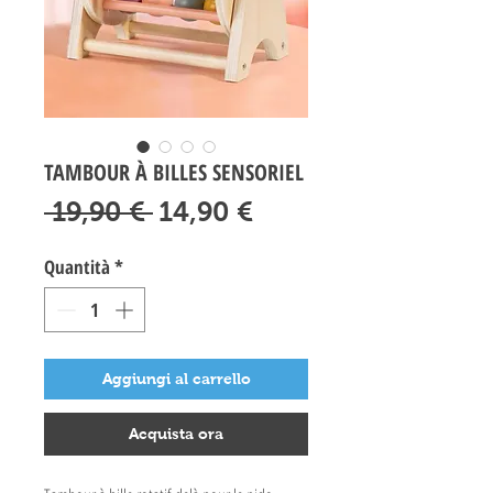
TAMBOUR À BILLES SENSORIEL
Prezzo
Prezzo
 19,90 € 
14,90 €
regolare
scontato
Quantità
*
Aggiungi al carrello
Acquista ora